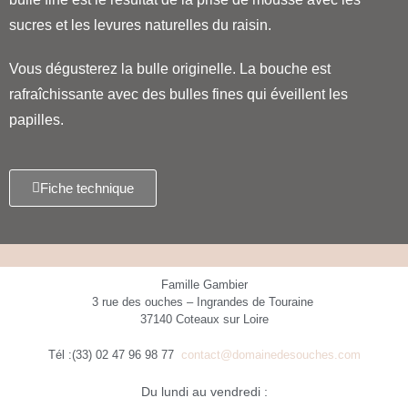
sucres et les levures naturelles du raisin.
Vous dégusterez la bulle originelle.
La bouche est
rafraîchissante avec des bulles fines qui éveillent les
papilles.
Fiche technique
Famille Gambier
3 rue des ouches – Ingrandes de Touraine
37140 Coteaux sur Loire
Tél :(33) 02 47 96 98 77
contact@domainedesouches.com
Du lundi au vendredi :